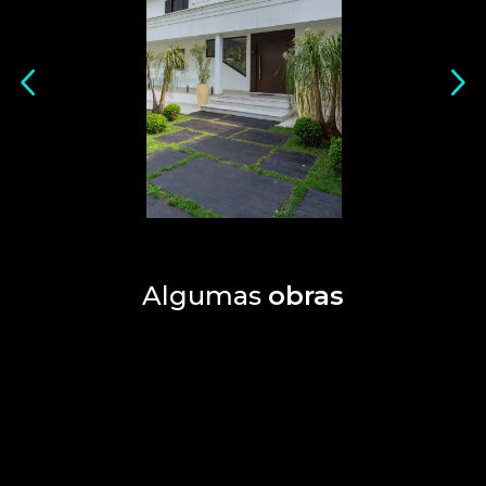
Previous slide
Next
Algumas
obras