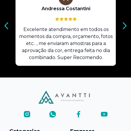
Andressa Costantini
Previous slide
Nex
tra
Excelente atendimento em todos os
P
momentos da compra, orçamento, fotos
fa
etc.. , me enviaram amostras para a
aprovação da cor, entrega feita no dia
combinado. Super Recomendo.